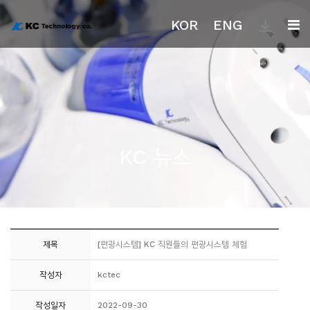
KOR
ENG
회
사
소
개
KC 뉴스
차
별
점
제목
[편광시스템] KC 직원들의 편광시스템 체험
제
품
작성자
kctec
고
작성일자
2022-09-30